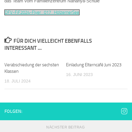
das Team vom Familienzentrum Nahariya-Schule
DFV-FiF2024-Flyer_017_HölzernerSee
FÜR DICH VIELLEICHT EBENFALLS
INTERESSANT …
Verabschiedung der sechsten
Einladung Elterncafé Juni 2023
Klassen
16. JUNI 2023
18. JULI 2024
FOLGEN:
NÄCHSTER BEITRAG