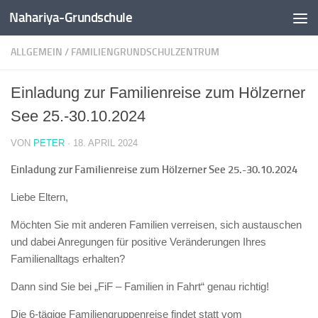
Nahariya-Grundschule
Zum Inhalt springen
ALLGEMEIN
/
FAMILIENGRUNDSCHULZENTRUM
Einladung zur Familienreise zum Hölzerner
See 25.-30.10.2024
VON
PETER
·
18. APRIL 2024
Einladung zur Familienreise zum Hölzerner See 25.-30.10.2024
Liebe Eltern,
Möchten Sie mit anderen Familien verreisen, sich austauschen
und dabei Anregungen für positive Veränderungen Ihres
Familienalltags erhalten?
Dann sind Sie bei „FiF – Familien in Fahrt“ genau richtig!
Die 6-tägige Familiengruppenreise findet statt vom