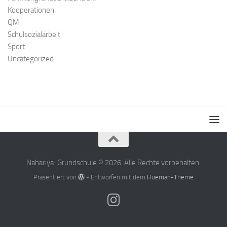
Kooperationen
QM
Schulsozialarbeit
Sport
Uncategorized
Nahariya-Grundschule © 2026. Alle Rechte vorbehalten.
Präsentiert von
- Entworfen mit dem
Hueman-Theme