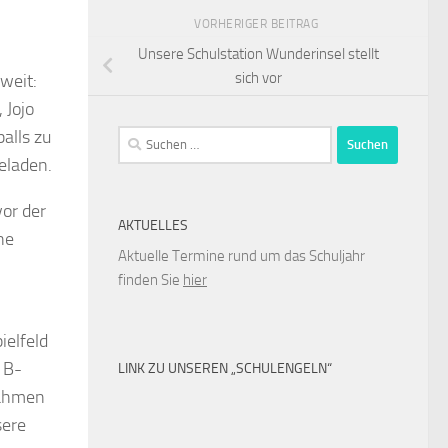
VORHERIGER BEITRAG
Unsere Schulstation Wunderinsel stellt
sich vor
weit:
 Jojo
alls zu
Suchen
nach:
eladen.
vor der
AKTUELLES
ne
Aktuelle Termine rund um das Schuljahr
finden Sie
hier
ielfeld
 B-
LINK ZU UNSEREN „SCHULENGELN“
nahmen
sere