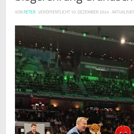
VON
PETER
· VERÖFFENTLICHT
10. DEZEMBER 2024
· AKTUALISI