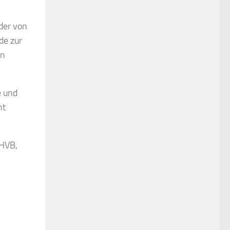
der von
de zur
en
e und
ht
 HVB,