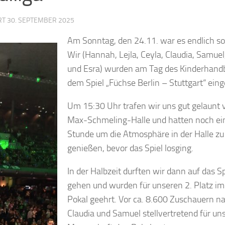
ERT
30. SEPTEMBER 2025
Am Sonntag, den 24.11. war es endlich so
Wir (Hannah, Lejla, Ceyla, Claudia, Samuel,
und Esra) wurden am Tag des Kinderhandb
dem Spiel „Füchse Berlin – Stuttgart“ eing
Um 15:30 Uhr trafen wir uns gut gelaunt 
Max-Schmeling-Halle und hatten noch ei
Stunde um die Atmosphäre in der Halle zu
genießen, bevor das Spiel losging.
In der Halbzeit durften wir dann auf das Sp
gehen und wurden für unseren 2. Platz im
Pokal geehrt. Vor ca. 8.600 Zuschauern 
Claudia und Samuel stellvertretend für un